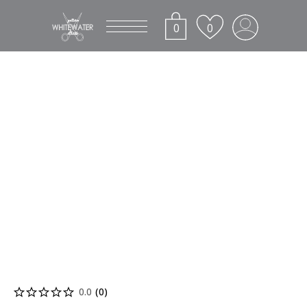
0
0
0.0
(
0
)