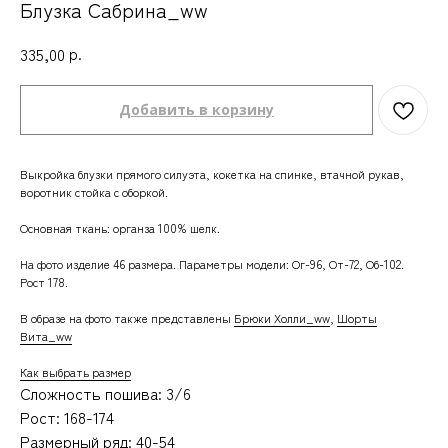
Блузка Сабрина_ww
р.
335,00
Добавить в корзину
Выкройка блузки прямого силуэта, кокетка на спинке, втачной рукав,
воротник стойка с оборкой.
Основная ткань: органза 100% шелк.
На фото изделие 46 размера.
Параметры модели: Ог-96, От-72, Об-102.
Рост 178.
В образе на фото также представлены
Брюки Холли_ww
,
Шорты
Вита_ww
Как выбрать размер
Сложность пошива: 3/6
Рост: 168-174
Размерный ряд: 40-54