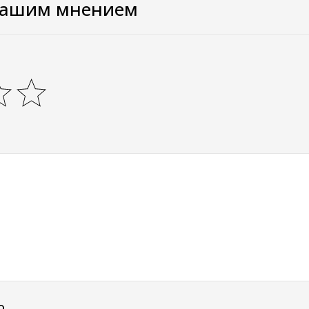
вашим мнением
о