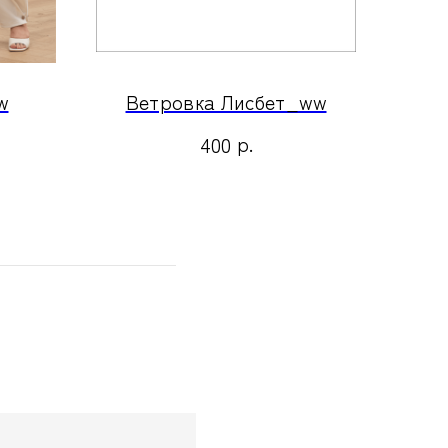
w
Ветровка Лисбет_ww
р.
400