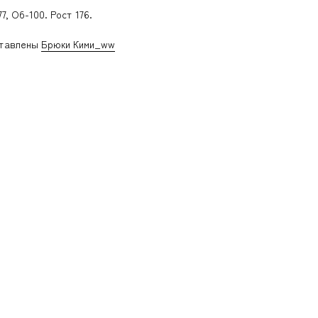
7, Об-100. Рост 176.
ставлены
Брюки Кими_ww