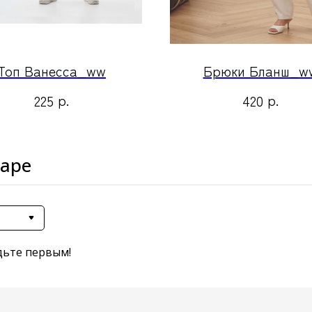
Топ Ванесса_ww
Брюки Бланш_w
р.
р.
225
420
варе
дьте первым!