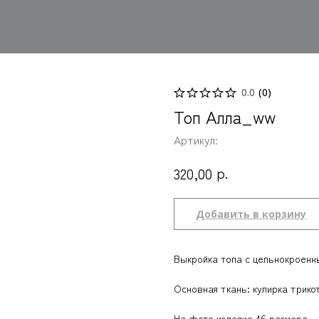
0.0
(
0
)
Топ Алла_ww
Артикул:
р.
320,00
Добавить в корзину
Выкройка топа с цельнокроенн
Основная ткань: кулирка трико
На фото изделие 46 размера.