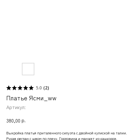
5.0
(
2
)
Платье Ясми_ww
Артикул:
р.
380,00
Выкройка платья приталенного силуэта с двойной кулиской на талии.
Рукав реглан с швом по плечу. Горловина и манжет из кашкорсе.