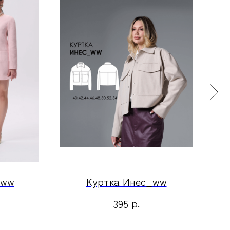
_ww
Куртка Инес_ww
р.
395