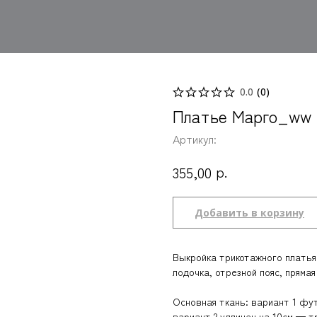
0.0
(
0
)
Платье Марго_ww
Артикул:
р.
355,00
Добавить в корзину
Выкройка трикотажного платья
лодочка, отрезной пояс, прямая
Основная ткань: вариант 1 футе
вариант 2 удлинен на 10см — т