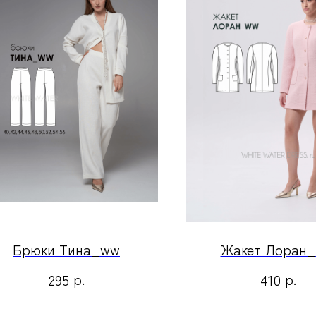
Брюки Тина_ww
Жакет Лоран
р.
р.
295
410