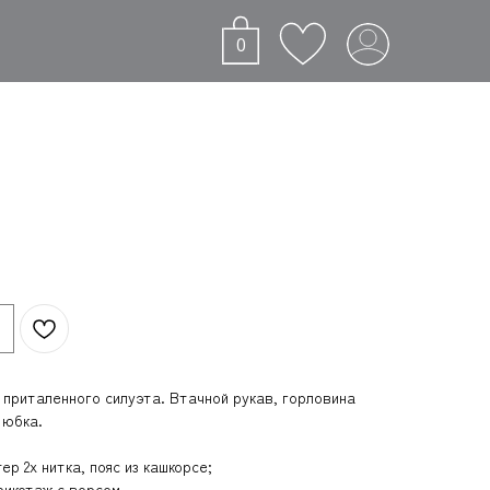
0
 приталенного силуэта. Втачной рукав, горловина
 юбка.
р 2х нитка, пояс из кашкорсе;
рикотаж с ворсом.