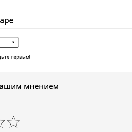
варе
дьте первым!
вашим мнением