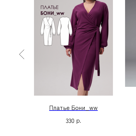
ww
Платье Бони_ww
р.
330