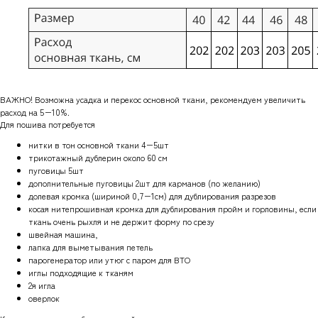
ВАЖНО! Возможна усадка и перекос основной ткани, рекомендуем увеличить
расход на 5−10%.
Для пошива потребуется
нитки в тон основной ткани 4−5шт
трикотажный дублерин около 60 см
пуговицы 5шт
дополнительные пуговицы 2шт для карманов (по желанию)
долевая кромка (шириной 0,7−1см) для дублирования разрезов
косая нитепрошивная кромка для дублирования пройм и горловины, если
ткань очень рыхля и не держит форму по срезу
швейная машина,
лапка для выметывания петель
парогенератор или утюг с паром для ВТО
иглы подходящие к тканям
2я игла
оверлок