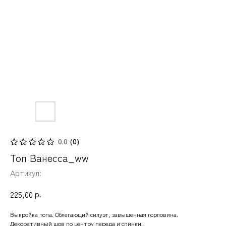
0.0
(
0
)
Топ Ванесса_ww
Артикул:
р.
225,00
Выкройка топа. Облегающий силуэт, завышенная горловина.
Декоративный шов по центру переда и спинки.