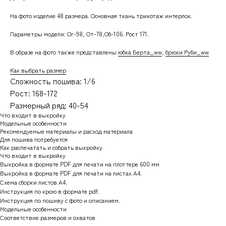
На фото изделие 48 размера. Основная ткань трикотаж интерлок.
Параметры модели: Ог-98, От-78,Об-106. Рост 171.
В образе на фото также представлены
юбка Берта_ww
,
брюки Руби_ww
Как выбрать размер
Сложность пошива: 1/6
Рост: 168-172
Размерный ряд: 40-54
Что входит в выкройку
Модельные особенности
Рекомендуемые материалы и расход материала
Для пошива потребуется
Как распечатать и собрать выкройку
Что входит в выкройку
Выкройка в формате PDF для печати на плоттере 600 мм
Выкройка в формате PDF для печати на листах А4.
Схема сборки листов А4.
Инструкция по крою в формате pdf.
Инструкция по пошиву с фото и описанием.
Модельные особенности
Соответствие размеров и охватов