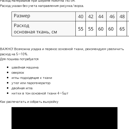
Расход материалов при ширине полотна 140 см.
Расход указан без учета направления рисунка/ворса.
ВАЖНО! Возможна усадка и перекос основной ткани, рекомендуем увеличить
расход на 5−10%.
Для пошива потребуется
швейная машина
оверлок
иглы подходящие к ткани
утюг или парогенератор
двойная игла
нитки в тон основной ткани 4−5шт
Как распечатать и собрать выкройку