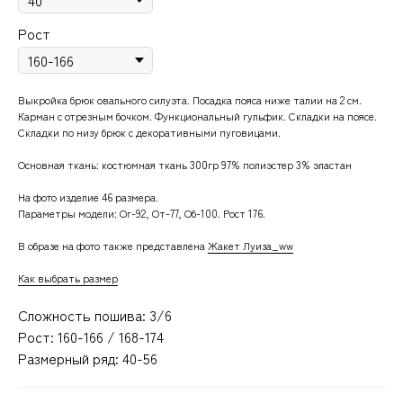
Рост
Выкройка брюк овального силуэта. Посадка пояса ниже талии на 2 см.
Карман с отрезным бочком. Функциональный гульфик. Складки на поясе.
Складки по низу брюк с декоративными пуговицами.
Основная ткань: костюмная ткань 300гр 97% полиэстер 3% эластан
На фото изделие 46 размера.
Параметры модели: Ог-92, От-77, Об-100. Рост 176.
В образе на фото также представлена
Жакет Луиза_ww
Как выбрать размер
Сложность пошива: 3/6
Рост: 160-166 / 168-174
Размерный ряд: 40-56