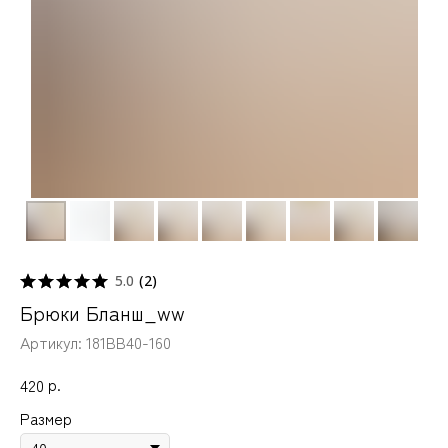
5.0
(
2
)
Брюки Бланш_ww
Артикул:
181BB40-160
р.
420
Размер