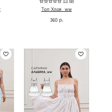
0.0
(
0
)
w
Топ Хлоя_ww
р.
360