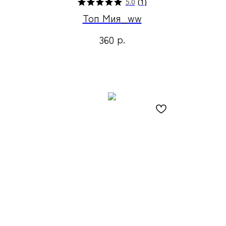
5.0
(
1
)
Топ Мия_ww
р.
360