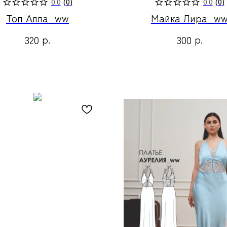
0.0
(
0
)
0.0
(
0
)
Топ Алла_ww
Майка Лира_w
р.
р.
320
300