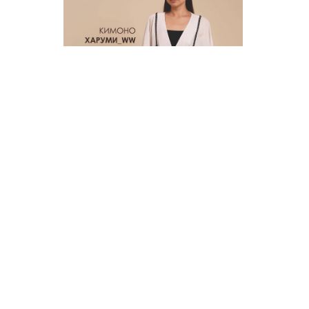
0.0
(
0
)
Халат Харуми_ww
р.
390