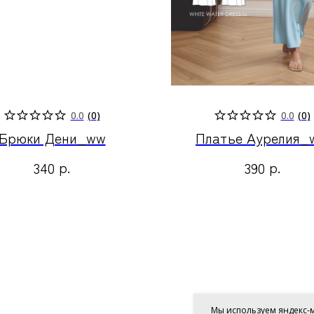
0.0
(
0
)
0.0
(
0
)
Брюки Дени_ww
Платье Аурелия_
р.
р.
340
390
Мы используем яндекс-м