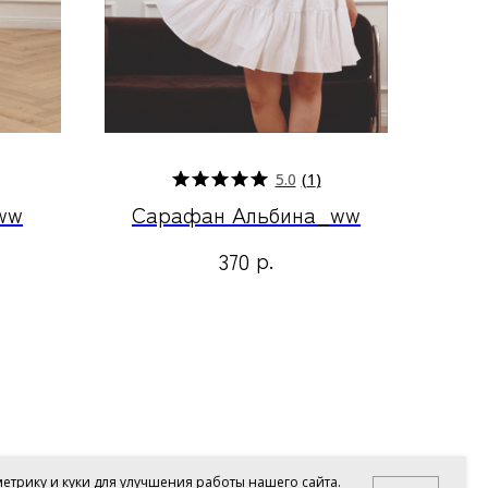
5.0
(
1
)
ww
Сарафан Альбина_ww
р.
370
етрику и куки для улучшения работы нашего сайта.