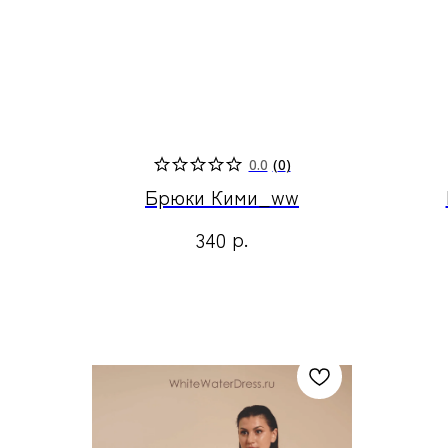
0.0
(
0
)
Брюки Кими_ww
р.
340