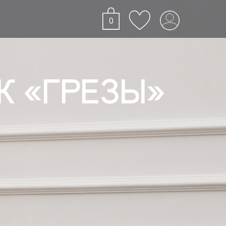
0
К «ГРЕЗЫ»