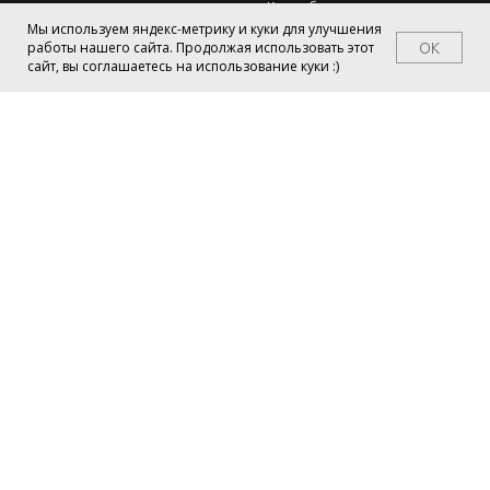
Как выбрать размер
Мы используем яндекс-метрику и куки для улучшения
Частые вопросы
OK
работы нашего сайта. Продолжая использовать этот
сайт, вы соглашаетесь на использование куки :)
Каталог
Вход в личный кабинет
© 2021-2025 WHITE WATER DRESS
Программа лояльности
Информация
Контакты
Договор оферты
самозанятая
Авдеенко Ангелина
Пользовательское
Владимировна
соглашение
ИНН 610206862112
Политика обработки
персональных данных
По всем вопросам заполните
Согласие на обработку
форму
персональных данных
обратной связи
Обмен и возврат
Разработчик